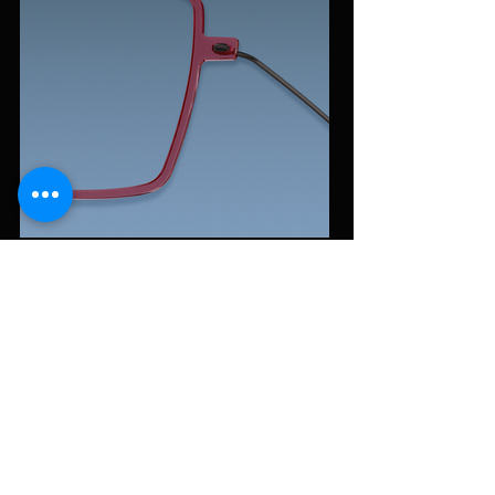
Een statement maken
Met een bril van LINDBERG vertel je wereld
dat je op een andere manier denkt, en een
hoge waarde hecht aan uitzonderlijk design
en hoogwaardige materialen.
Elk montuur is een statement over esthetiek,
technische innovatie en onberispelijk
vakmanschap.