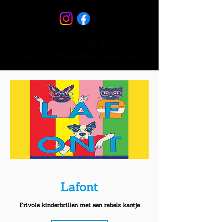
057 33 52 47
info@optiekdejonghe.be
Lafont
Frivole kinderbrillen met een rebels kantje