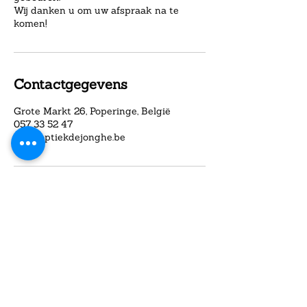
Wij danken u om uw afspraak na te
komen!
Contactgegevens
Grote Markt 26, Poperinge, België
057 33 52 47
info@optiekdejonghe.be
info@optiekdejonghe.be
057 33 52 47
Di -za: 9u -12u // 13u30 - 18u