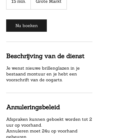
15 min.
1
Grote Markt
5
m
i
n
Nu boeken
.
Beschrijving van de dienst
Je wenst nieuwe brillenglazen in je
bestaand montuur en je hebt een
voorschrift van de oogarts.
Annuleringsbeleid
Afspraken kunnen geboekt worden tot 2
uur op voorhand.
Annuleren moet 24u op voorhand
gebeuren.